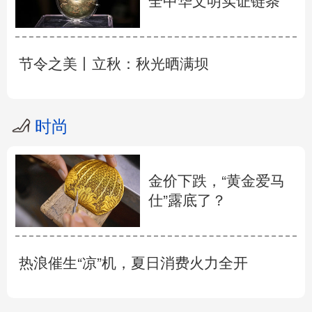
全中华文明实证链条
节令之美丨立秋：秋光晒满坝
时尚
金价下跌，“黄金爱马
仕”露底了？
热浪催生“凉”机，夏日消费火力全开