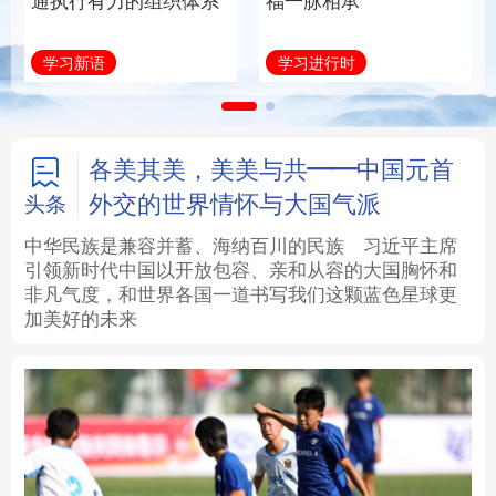
通执行有力的组织体系
福一脉相承
法律
中央文件
金融
汽车
学习新语
学习进行时
食品
人居
信息化
数字经济
学术中国
乡村振兴
银龄
溯源中国
各美其美，美美与共——中国元首
外交的世界情怀与大国气派
头条
城市
旅游
能源
会展
中华民族是兼容并蓄、海纳百川的民族
习近平主席
引领新时代中国以开放包容、亲和从容的大国胸怀和
彩票
娱乐
时尚
悦读
非凡气度，和世界各国一道书写我们这颗蓝色星球更
加美好的未来
公益
一带一路
亚太网
上市公司
文化产业
地方频道