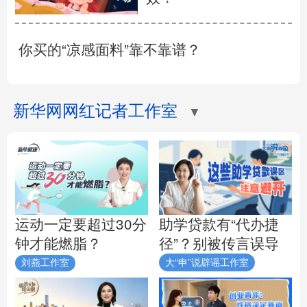
你买的“凉感面料”靠不靠谱？
新华网网红记者工作室
▼
助学贷款有“代办捷
运动一定要超过30分
径”？别被传言误导
钟才能燃脂？
刘燕工作室
大“申”说辟谣工作室