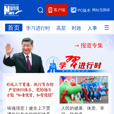
客户端
网站无障碍
PC版本
首页
网站地图
学习进行时
高层
时政
人事
国际
报道专集
学习进行时
高层
时政
人事
国际
财经
网评
港澳
台湾
思客智库
全球连线
教育
科技
科创
量子
体育
文化
书画
健康
军事
铸魂强党丨健全上下贯
人民的健康、体质、幸
访谈
视频
图片
政务