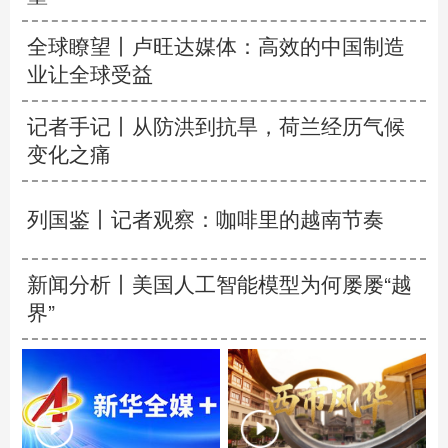
全球瞭望丨卢旺达媒体：高效的中国制造
业让全球受益
记者手记丨从防洪到抗旱，荷兰经历气候
变化之痛
列国鉴丨记者观察：咖啡里的越南节奏
新闻分析丨美国人工智能模型为何屡屡“越
界”