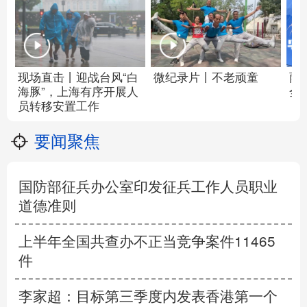
现场直击丨迎战台风“白
微纪录片丨不老顽童
雨
海豚”，上海有序开展人
全
员转移安置工作
要闻聚焦
国防部征兵办公室印发征兵工作人员职业
道德准则
上半年全国共查办不正当竞争案件11465
件
李家超：目标第三季度内发表香港第一个