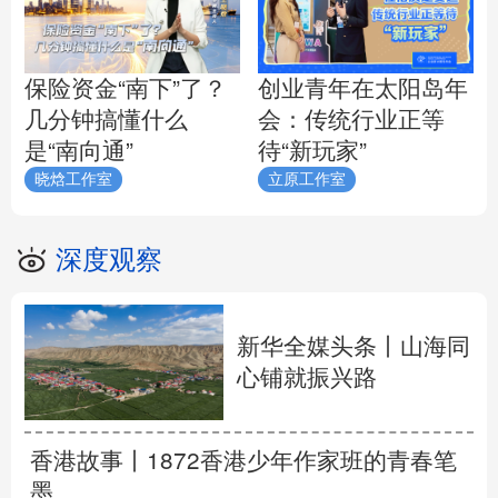
保险资金“南下”了？
创业青年在太阳岛年
几分钟搞懂什么
会：传统行业正等
是“南向通”
待“新玩家”
晓焓工作室
立原工作室
深度观察
新华全媒头条丨
山海同
心铺就振兴路
香港故事丨
1872香港少年作家班的青春笔
墨