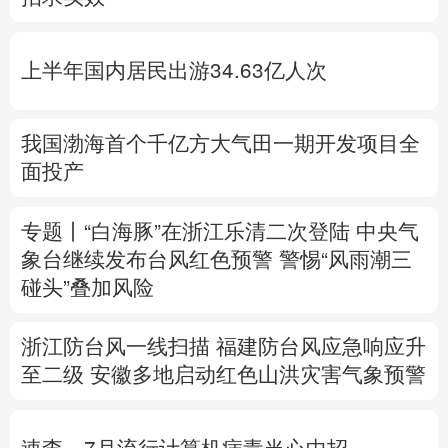
多语种频道
上半年国内居民出游34.63亿人次
English
Español
Français
عربى
Русский язык
日本語
한국어
我国渤海首个千亿方大气田一期开发项目全
面投产
Deutsch
Português
专题丨
“白海豚”在浙江乐清二次登陆
中央气
象台继续发布台风红色预警
警惕“风雨潮三
碰头”叠加风险
浙江防台风一线扫描
福建防台风应急响应升
至二级
安徽多地启动红色山洪灾害气象预警