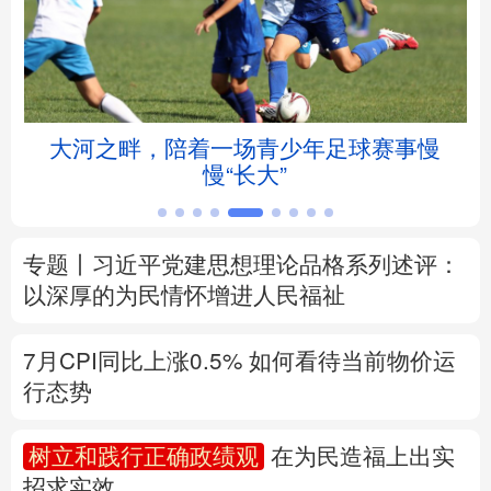
北京
天津
河北
山西
辽宁
吉林
上海
江苏
赋
大河之畔，陪着一场青少年足球赛事慢
浙江
安徽
福建
江西
慢“长大”
山东
河南
湖北
湖南
专题丨
习近平党建思想理论品格系列述评：
广东
广西
海南
重庆
以深厚的为民情怀增进人民福祉
四川
贵州
云南
西藏
7月CPI同比上涨0.5%
如何看待当前物价运
陕西
甘肃
青海
宁夏
行态势
新疆
内蒙古
黑龙江
树立和践行正确政绩观
在为民造福上出实
招求实效