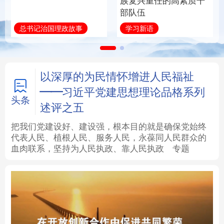
族复兴重任的高素质干
部队伍
法律
中央文件
金融
汽车
总书记治国理政故事
学习新语
食品
人居
信息化
数字经济
学术中国
乡村振兴
银龄
溯源中国
以深厚的为民情怀增进人民福祉
——习近平党建思想理论品格系列
城市
旅游
能源
会展
头条
述评之五
彩票
娱乐
时尚
悦读
把我们党建设好、建设强，根本目的就是确保党始终
代表人民、植根人民、服务人民，永葆同人民群众的
血肉联系，坚持为人民执政、靠人民执政
专题
公益
一带一路
亚太网
上市公司
文化产业
地方频道