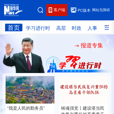
客户端
网站无障碍
PC版本
首页
网站地图
学习进行时
高层
时政
人事
国际
报道专集
学习进行时
高层
时政
人事
国际
财经
网评
港澳
台湾
思客智库
全球连线
教育
科技
科创
量子
体育
文化
书画
健康
军事
“我是人民的勤务员”
铸魂强党丨建设堪当民
访谈
视频
图片
政务