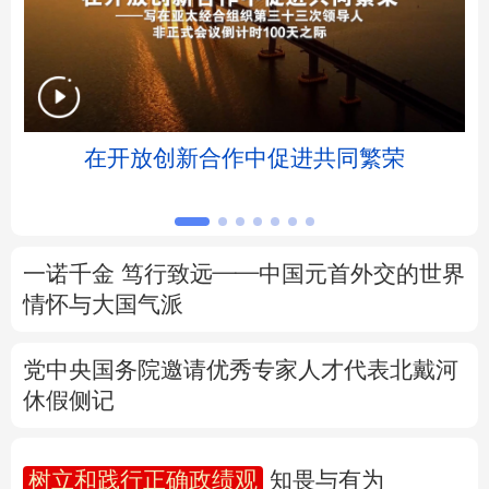
北京
天津
河北
山西
辽宁
吉林
上海
江苏
浸
在开放创新合作中促进共同繁荣
浙江
安徽
福建
江西
山东
河南
湖北
湖南
广东
广西
海南
重庆
一诺千金 笃行致远——中国元首外交的世界
情怀与大国气派
四川
贵州
云南
西藏
党中央国务院邀请优秀专家人才代表北戴河
陕西
甘肃
青海
宁夏
休假侧记
新疆
内蒙古
黑龙江
树立和践行正确政绩观
知畏与有为