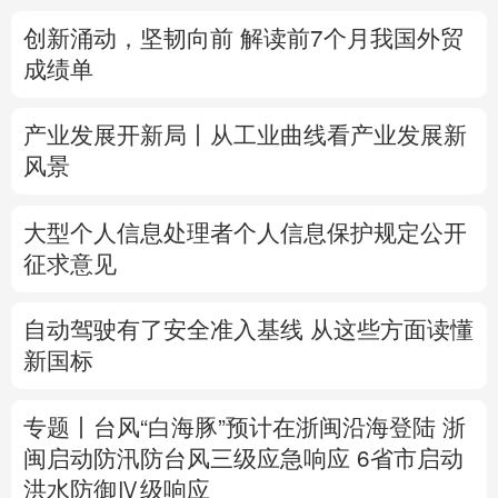
创新涌动，坚韧向前 解读前7个月我国外贸
多语种频道
成绩单
English
Español
Français
عربى
产业发展开新局丨
从工业曲线看产业发展新
Русский язык
日本語
한국어
风景
Deutsch
Português
大型个人信息处理者个人信息保护规定公开
征求意见
自动驾驶有了安全准入基线 从这些方面读懂
新国标
专题丨
台风“白海豚”预计在浙闽沿海登陆
浙
闽启动防汛防台风三级应急响应
6省市启动
洪水防御Ⅳ级响应