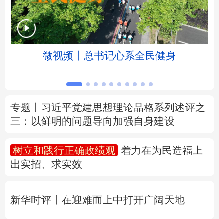
北京
天津
河北
山西
辽宁
吉林
上海
江苏
微视频丨总书记心系全民健身
浙江
安徽
福建
江西
山东
河南
湖北
湖南
专题丨
习近平党建思想理论品格系列述评之
三：以鲜明的问题导向加强自身建设
广东
广西
海南
重庆
四川
贵州
云南
西藏
树立和践行正确政绩观
着力在为民造福上
出实招、求实效
陕西
甘肃
青海
宁夏
新疆
内蒙古
黑龙江
新华时评丨在迎难而上中打开广阔天地