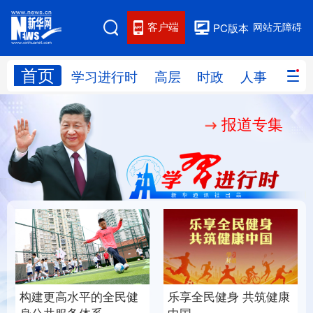
客户端
网站无障碍
PC版本
首页
网站地图
学习进行时
高层
时政
人事
国际
报道专集
学习进行时
高层
时政
人事
国际
财经
网评
港澳
台湾
思客智库
全球连线
教育
科技
科创
量子
体育
文化
书画
健康
军事
构建更高水平的全民健
乐享全民健身 共筑健康
访谈
视频
图片
政务