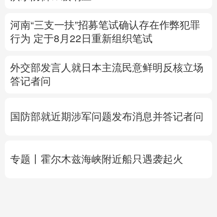
河南“三支一扶”招募笔试确认存在作弊犯罪
行为
定于8月22日重新组织笔试
外交部发言人就日本主流民意鲜明反核立场
答记者问
国防部就近期涉军问题发布消息并答记者问
专题丨
霍尔木兹海峡附近船只遇袭起火
直击甘浙特高压长江大
时代人物丨
找到李杨的
活
跨越 高温下见证中国电
时候，南郑雨过天晴
人
网基建力量
用