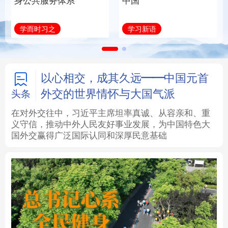
身公共服务体系
中国
法律
中央文件
金融
汽车
学而时习之
学习新语
食品
人居
信息化
数字经济
学术中国
乡村振兴
银龄
溯源中国
以心相交，成其久远——中国元首
外交的世界情怀与大国气派
头条
城市
旅游
能源
会展
在对外交往中，习近平主席坦率真诚、从容亲和、重
义守信，推动中外人民友好事业发展，为中国特色大
彩票
娱乐
时尚
悦读
国外交赢得广泛国际认同和深厚民意基础
公益
一带一路
亚太网
上市公司
文化产业
地方频道